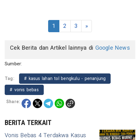
1
2
3
»
Cek Berita dan Artikel lainnya di
Google News
Sumber:
Tag:
# kasus lahan tol bengkulu - penanjung
# vonis bebas
Share:
BERITA TERKAIT
Vonis Bebas 4 Terdakwa Kasus