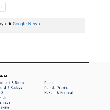
»
nnya di
Google News
ANAL
konomi & Bisnis
Daerah
sial & Budaya
Pemda Provinsi
BO
Hukum & Kriminal
litik
lahraga
sional