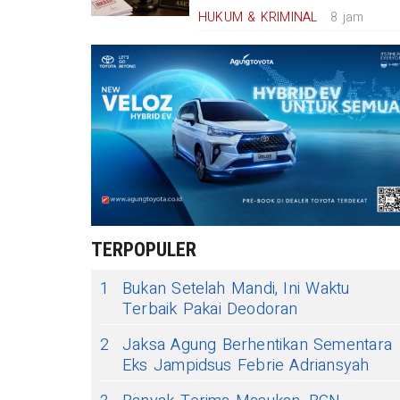
HUKUM & KRIMINAL
8 jam
TERPOPULER
1
Bukan Setelah Mandi, Ini Waktu
Terbaik Pakai Deodoran
2
Jaksa Agung Berhentikan Sementara
Eks Jampidsus Febrie Adriansyah