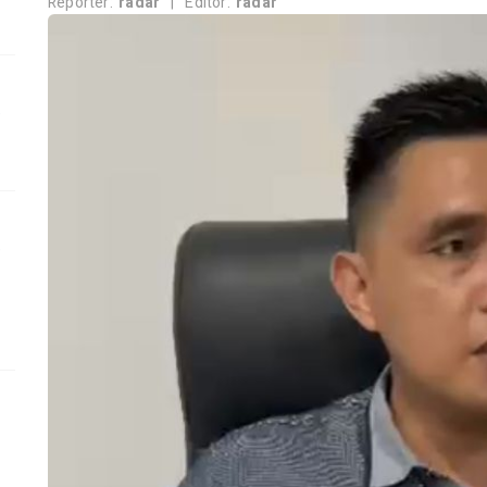
Reporter:
radar
|
Editor:
radar
,
,