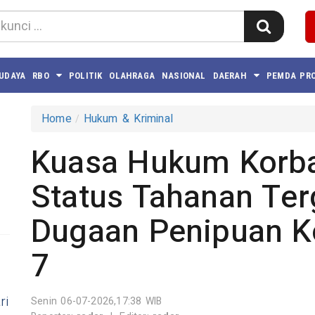
BUDAYA
RBO
POLITIK
OLAHRAGA
NASIONAL
DAERAH
PEMDA PRO
Home
Hukum & Kriminal
Kuasa Hukum Korba
Status Tahanan Ter
Dugaan Penipuan K
7
ri
Senin 06-07-2026,17:38 WIB