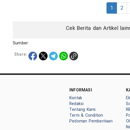
1
2
Cek Berita dan Artikel lai
Sumber:
Share:
INFORMASI
K
Kontak
E
Redaksi
So
Tentang Kami
R
Term & Condition
Po
Pedoman Pemberitaan
O
Na