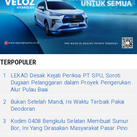
TERPOPULER
1
LEKAD Desak Kejati Periksa PT SPU, Soroti
Dugaan Pelanggaran dalam Proyek Pengerukan
Alur Pulau Baai
2
Bukan Setelah Mandi, Ini Waktu Terbaik Pakai
Deodoran
3
Kodim 0408 Bengkulu Selatan Membuat Sumur
Bor, Ini Yang Dirasakan Masyarakat Pasar Pino