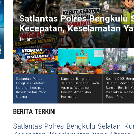
Kapolres Bengkulu Selata
Wujudkan Daerah Aman da
1 hari
Satlantas Polres
Kapolres Bengkulu
Kodim 0408 Beng
Bengkulu Selatan:
Selatan Gandeng Tokoh
Selatan Membua
Kurangi Kecepatan,
Agama, Wujudkan
Sumur Bor, Ini Y
Keselamatan Yang
Daerah Aman dan
Dirasakan Masya
Utama
Harmonis
Pasar Pino
BERITA TERKINI
Satlantas Polres Bengkulu Selatan: Ku