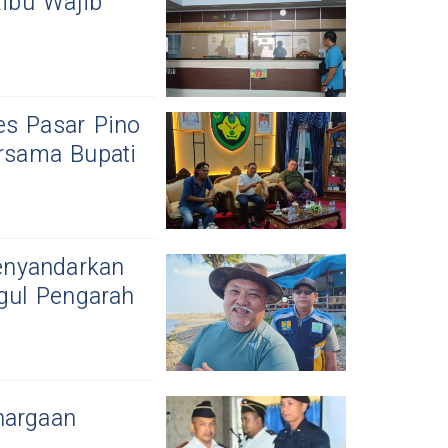
ibu Wajib
s Pasar Pino
rsama Bupati
enyandarkan
gul Pengarah
hargaan