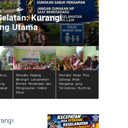
n Gandeng Tokoh Agama,
Kodim
n Harmonis
Bor, 
1 hari
kulu
Pemdes Padang
Pemdes Pasar Pino
t
Berangin Laksanakan
Datangi Anak
ang
Bimtek Pendataan dan
Warganya yang
rakat
Penginputan Indeks
Terindikasi Stunting
Desa
rangi