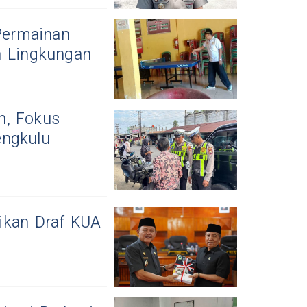
Permainan
n Lingkungan
n, Fokus
engkulu
ikan Draf KUA