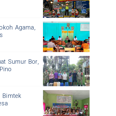
Tokoh Agama,
s
at Sumur Bor,
Pino
 Bimtek
esa