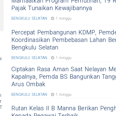
Manfaatkan Program Pemutihan, 19 R
Pajak Tunaikan Kewajibannya
BENGKULU SELATAN
1 minggu
Percepat Pembangunan KDMP, Pemde
Koordinasikan Pembebasan Lahan Be
Bengkulu Selatan
i
BENGKULU SELATAN
1 minggu
Ciptakan Rasa Aman Saat Nelayan M
Kapalnya, Pemda BS Bangunkan Tang
Arus Ombak
h
BENGKULU SELATAN
1 minggu
r
RT
Rutan Kelas II B Manna Berikan Peng