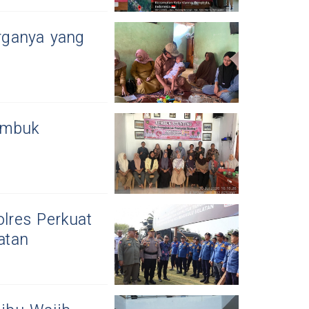
rganya yang
embuk
lres Perkuat
atan