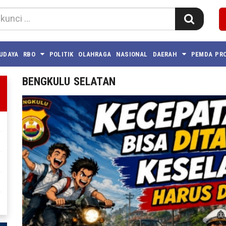
BUDAYA
RBO
POLITIK
OLAHRAGA
NASIONAL
DAERAH
PEMDA PRO
BENGKULU SELATAN