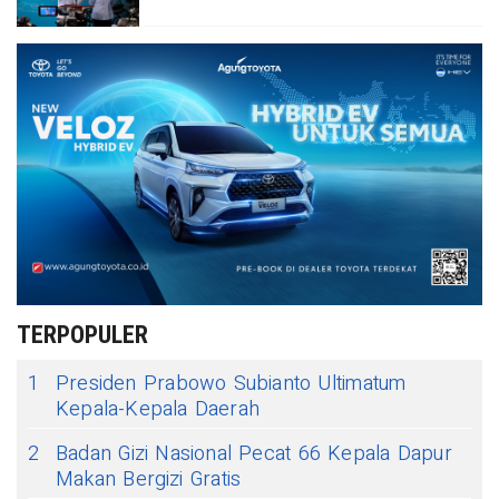
TERPOPULER
1
Presiden Prabowo Subianto Ultimatum
Kepala-Kepala Daerah
2
Badan Gizi Nasional Pecat 66 Kepala Dapur
Makan Bergizi Gratis