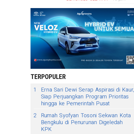
TERPOPULER
1
Erna Sari Dewi Serap Aspirasi di Kaur
Siap Perjuangkan Program Prioritas
hingga ke Pemerintah Pusat
2
Rumah Syofyan Tosoni Sekwan Kota
Bengkulu di Penurunan Digeledah
KPK