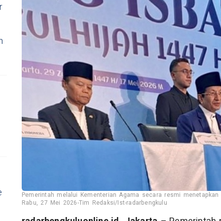
r
n
e
Pemerintah melalui Kementerian Agama secara resmi menetapkan b
Rabu, 27 Mei 2026-Tim Redaksi/Ist-radarbengkulu