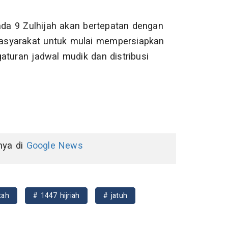
ada 9 Zulhijah akan bertepatan dengan
asyarakat untuk mulai mempersiapkan
aturan jadwal mudik dan distribusi
nnya di
Google News
tah
# 1447 hijriah
# jatuh