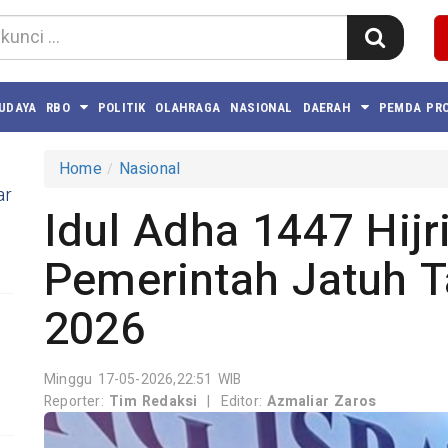
BUDAYA
RBO
POLITIK
OLAHRAGA
NASIONAL
DAERAH
PEMDA PRO
Home
Nasional
ar
Idul Adha 1447 Hijr
Pemerintah Jatuh T
2026
Minggu 17-05-2026,22:51 WIB
Reporter:
Tim Redaksi
|
Editor:
Azmaliar Zaros