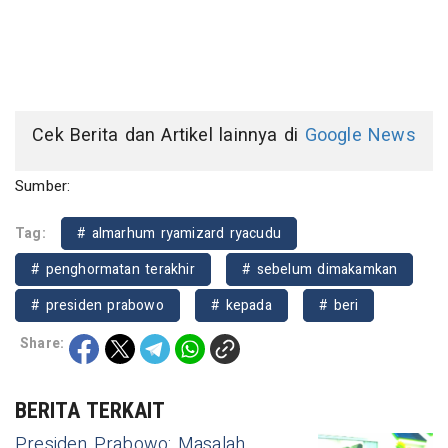
Cek Berita dan Artikel lainnya di
Google News
Sumber:
Tag:
# almarhum ryamizard ryacudu
# penghormatan terakhir
# sebelum dimakamkan
# presiden prabowo
# kepada
# beri
Share:
BERITA TERKAIT
Presiden Prabowo: Masalah