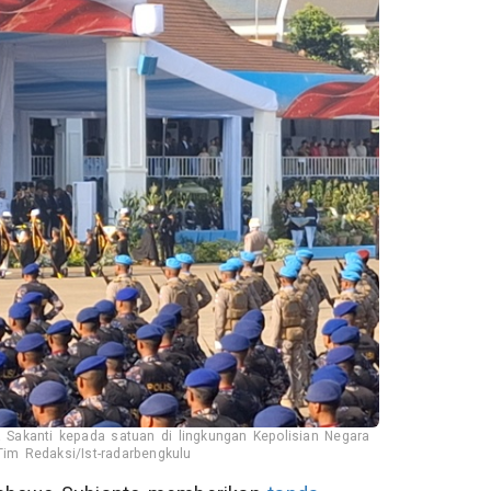
Sakanti kepada satuan di lingkungan Kepolisian Negara
-Tim Redaksi/Ist-radarbengkulu