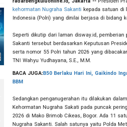
radarbengkuluonline.id, Jakarta --
Presiden Pr
kehormatan Nugraha Sakanti
kepada satuan di l
Indonesia (Polri) yang dinilai berjasa di bidang k
Seperti dikutip dari laman disway.id, pemberi
Sakanti tersebut berdasarkan Keputusan Presi
serta nomor 55 Polri tahun 2026 yang dibacakan
TNI Wahyu Yudhayana, S.E., M.M.
BACA JUGA:
B50 Berlaku Hari Ini, Gaikindo In
BBM
Sedangkan penganugerahan itu dilakukan dala
,
Kehormatan Nugraha Sakati pada puncak pering
2026 di Mako Brimob Cikeas, Bogor. Ada 11 s
Nugraha Sakanti. Salah satunya yaitu Polda Met