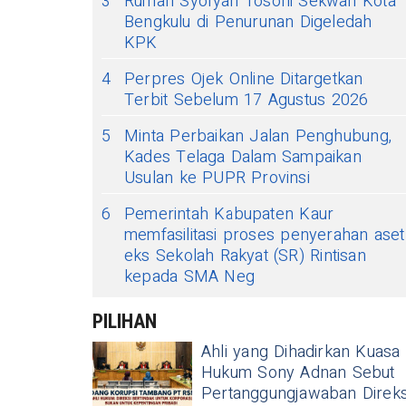
3
Rumah Syofyan Tosoni Sekwan Kota
Bengkulu di Penurunan Digeledah
KPK
4
Perpres Ojek Online Ditargetkan
Terbit Sebelum 17 Agustus 2026
5
Minta Perbaikan Jalan Penghubung,
Kades Telaga Dalam Sampaikan
Usulan ke PUPR Provinsi
6
Pemerintah Kabupaten Kaur
memfasilitasi proses penyerahan aset
eks Sekolah Rakyat (SR) Rintisan
kepada SMA Neg
PILIHAN
Ahli yang Dihadirkan Kuasa
Hukum Sony Adnan Sebut
Pertanggungjawaban Direks