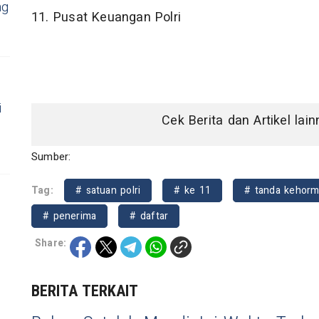
ng
11. Pusat Keuangan Polri
i
Cek Berita dan Artikel lai
Sumber:
Tag:
# satuan polri
# ke 11
# tanda kehorm
# penerima
# daftar
Share:
BERITA TERKAIT