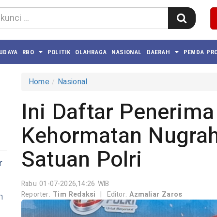
BUDAYA
RBO
POLITIK
OLAHRAGA
NASIONAL
DAERAH
PEMDA PRO
Home
Nasional
Ini Daftar Penerim
Kehormatan Nugrah
Satuan Polri
r
Rabu 01-07-2026,14:26 WIB
Reporter:
Tim Redaksi
|
Editor:
Azmaliar Zaros
n