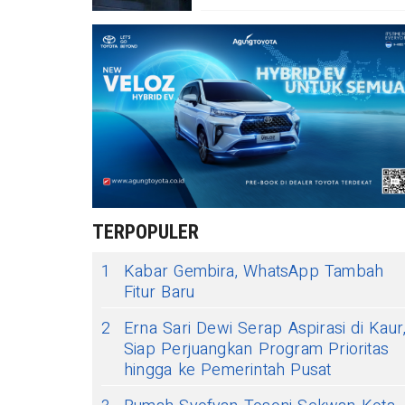
TERPOPULER
1
Kabar Gembira, WhatsApp Tambah
Fitur Baru
2
Erna Sari Dewi Serap Aspirasi di Kaur
Siap Perjuangkan Program Prioritas
hingga ke Pemerintah Pusat