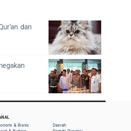
Qur'an dan
enegakan
ANAL
konomi & Bisnis
Daerah