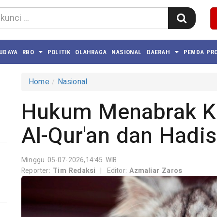
BUDAYA
RBO
POLITIK
OLAHRAGA
NASIONAL
DAERAH
PEMDA PRO
Home
Nasional
Hukum Menabrak K
Al-Qur'an dan Hadis
Minggu 05-07-2026,14:45 WIB
Reporter:
Tim Redaksi
|
Editor:
Azmaliar Zaros