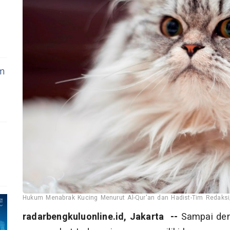
m
Hukum Menabrak Kucing Menurut Al-Qur'an dan Hadist-Tim Redaksi/
radarbengkuluonline.id, Jakarta --
Sampai den