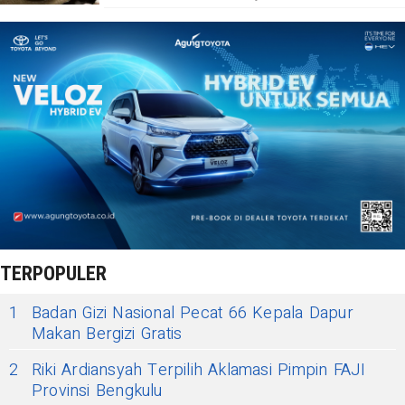
TERPOPULER
1
Badan Gizi Nasional Pecat 66 Kepala Dapur
Makan Bergizi Gratis
2
Riki Ardiansyah Terpilih Aklamasi Pimpin FAJI
Provinsi Bengkulu