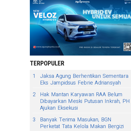
TERPOPULER
1
Jaksa Agung Berhentikan Sementara
Eks Jampidsus Febrie Adriansyah
2
Hak Mantan Karyawan RAA Belum
Dibayarkan Meski Putusan Inkrah, PH
Ajukan Eksekusi
3
Banyak Terima Masukan, BGN
Perketat Tata Kelola Makan Bergizi