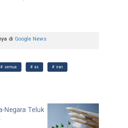
nnya di
Google News
# semua
# as
# iran
ra-Negara Teluk
S