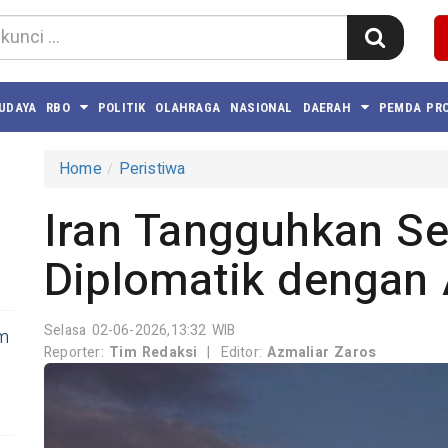
BUDAYA
RBO
POLITIK
OLAHRAGA
NASIONAL
DAERAH
PEMDA PRO
Home
Peristiwa
Iran Tangguhkan S
Diplomatik dengan
Selasa 02-06-2026,13:32 WIB
m
Reporter:
Tim Redaksi
|
Editor:
Azmaliar Zaros