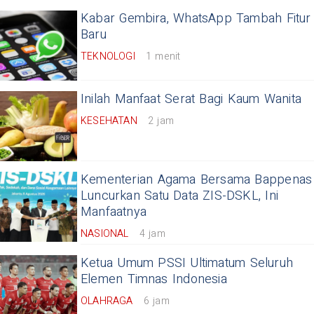
Kabar Gembira, WhatsApp Tambah Fitur
Baru
TEKNOLOGI
1 menit
Inilah Manfaat Serat Bagi Kaum Wanita
KESEHATAN
2 jam
Kementerian Agama Bersama Bappenas
Luncurkan Satu Data ZIS-DSKL, Ini
Manfaatnya
NASIONAL
4 jam
Ketua Umum PSSI Ultimatum Seluruh
Elemen Timnas Indonesia
OLAHRAGA
6 jam